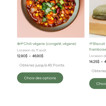
Les
options
peuvent
être
choisies
sur
la
page
❄️🌱Chili végane (congelé, végane)
🌱Biscui
du
frambois
Livraison du 11 août
produit
12.90
$
–
46.90
$
Livraison d
14.25
$
–
4
Obtenez jusqu'à 46 Points.
Obtenez 
Choix des options
Choix