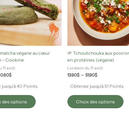
Les
Le
options
op
peuvent
pe
être
êt
choisies
ch
sur
su
la
la
page
pa
t matcha végane au cœur
🌱 Tchoutchouka aux poivron
du
du
e – Cookine
en protéines (végane)
produit
pr
u 11 août
Livraison du 11 août
0.60
$
13.90
$
–
51.90
$
jusqu'à 40 Points.
Obtenez jusqu'à 51 Points.
 des options
Choix des options