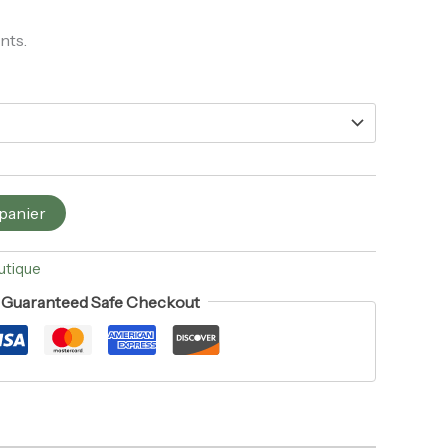
nts.
 panier
utique
Guaranteed Safe Checkout