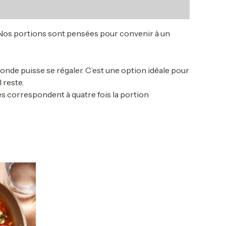
 Nos portions sont pensées pour convenir à un
onde puisse se régaler. C’est une option idéale pour
 reste.
es correspondent à quatre fois la portion
e
oduit
usieurs
riations.