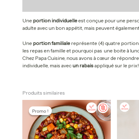
Description
Une
portion individuelle
est conçue pour une person
adulte avec un bon appétit, mais peuvent également
Une
portion familiale
représente (4) quatre portions
les repas en famille et pourquoi pas une boite à lunc
Chez Papa Cuisine, nous avons à cœur de répondre au
individuelle, mais avec
un rabais
appliqué sur le prix!
Produits similaires
Plage
Ce
de
produit
Promo !
Promo !
prix :
a
12.90$
à
plusieurs
46.90$
variations.