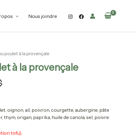
14.90$
à
ropos
Nous joindre
65.90$
ou poulet à la provençale
Plage
et à la provençale
de
prix :
$
14.90$
à
65.90$
let,
oig
non, ail, poivron, courgette, aubergine, pâte
, thym, origan, paprika, huile de canola, sel, poivre.
tion tofu).