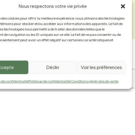
Nous respectons votre vie privée
se des cookies pour offrir la meilleure expérience, nous utilisons des technologies
s témoins pour stocker et/ou accéder aux informations des appareils. Le fait de
es technologies nous permettra de traiter des données telles que le
de navigation ou les ID uniques sur ce site. Le fait de ne pas consentir ou de
onsentement peut avoir un effet négatif sur certaines caractéristiques et
Nous Joindre
Politiques
accepte
Déclin
Voir les préférences
e de confidentialité
Politique de confidentialité
Conditions générales de vente