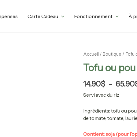
mpenses
Carte Cadeau
Fonctionnement
À p
quantité
Accueil
/
Boutique
/ Tofu 
de
Tofu ou poul
Tofu
ou
poulet
14.90
$
–
65.90
à
la
Servi avec du riz
provençale
Ingrédients:
tofu ou pou
de tomate, tomate, laurier
Contient: soja (pour l’op