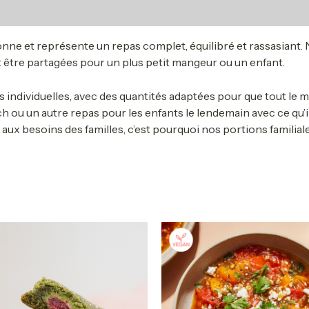
ne et représente un repas complet, équilibré et rassasiant.
 être partagées pour un plus petit mangeur ou un enfant.
 individuelles, avec des quantités adaptées pour que tout le m
h ou un autre repas pour les enfants le lendemain avec ce qu’il
x besoins des familles, c’est pourquoi nos portions familial
Plage
Plage
Ce
C
de
de
produit
pr
prix :
prix :
a
a
14.25$
13.90$
à
à
plusieurs
pl
40.60$
51.90$
variations.
va