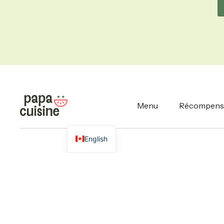
Menu
Récompens
English