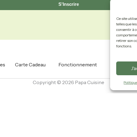
S'Inscrire
Ce site utili
telles que le
consentir à c
comportement 
retirer son c
fonctions.
es
Carte Cadeau
Fonctionnement
À Propos
J'
Copyright © 2026 Papa Cuisine
Politiqu