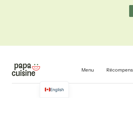
Menu
Récompens
English