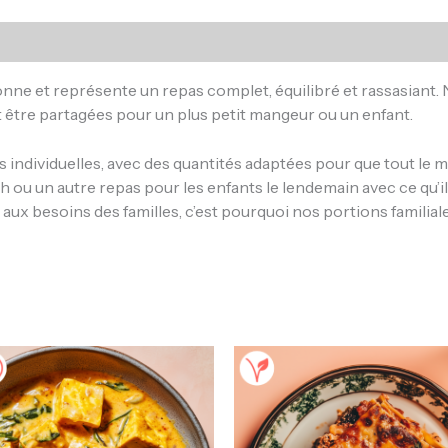
ne et représente un repas complet, équilibré et rassasiant.
 être partagées pour un plus petit mangeur ou un enfant.
 individuelles, avec des quantités adaptées pour que tout le m
h ou un autre repas pour les enfants le lendemain avec ce qu’il
x besoins des familles, c’est pourquoi nos portions familial
Plage
Plage
Ce
C
de
de
produit
pr
prix :
prix :
a
a
14.90$
15.90$
à
à
plusieurs
pl
65.90$
51.90$