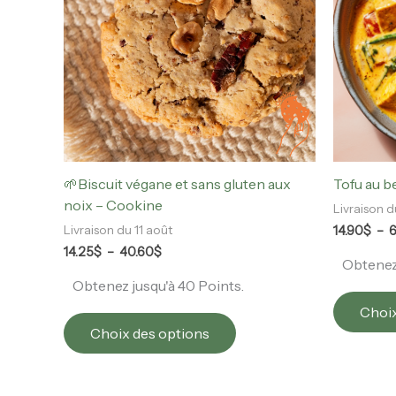
variations.
Les
options
peuvent
être
choisies
sur
la
page
🌱Biscuit végane et sans gluten aux
Tofu au b
du
noix – Cookine
Livraison d
produit
14.90
$
–
6
Livraison du 11 août
14.25
$
–
40.60
$
Obtenez 
Obtenez jusqu'à 40 Points.
Choix
Choix des options