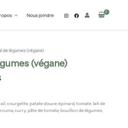
13.90$
à
ropos
Nous joindre
47.90$
al de légumes (végane)
Plage
égumes (végane)
de
prix :
$
13.90$
à
47.90$
rail, courgette, patate douce, épinard, tomate, lait de
urcuma, curry, pâte de tomate, bouillon de légumes,