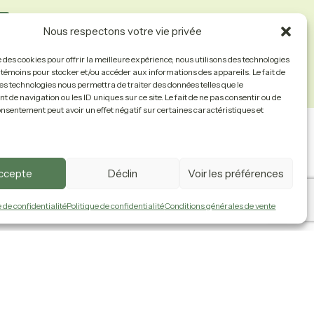
Nous respectons votre vie privée
se des cookies pour offrir la meilleure expérience, nous utilisons des technologies
s témoins pour stocker et/ou accéder aux informations des appareils. Le fait de
es technologies nous permettra de traiter des données telles que le
de navigation ou les ID uniques sur ce site. Le fait de ne pas consentir ou de
onsentement peut avoir un effet négatif sur certaines caractéristiques et
Nous Joindre
Politiques
accepte
Déclin
Voir les préférences
e de confidentialité
Politique de confidentialité
Conditions générales de vente