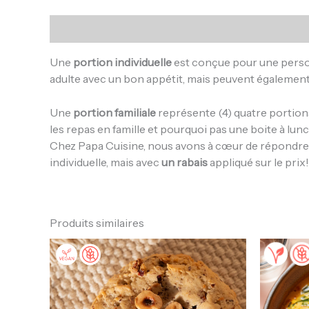
Description
Une
portion individuelle
est conçue pour une person
adulte avec un bon appétit, mais peuvent également
Une
portion familiale
représente (4) quatre portions
les repas en famille et pourquoi pas une boite à lunc
Chez Papa Cuisine, nous avons à cœur de répondre au
individuelle, mais avec
un rabais
appliqué sur le prix!
Produits similaires
Plage
Ce
de
produit
prix :
a
14.25$
à
plusieurs
40.60$