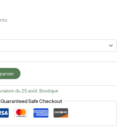
nts.
 panier
ivraison du 25 août
,
Boutique
Guaranteed Safe Checkout