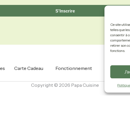
S'Inscrire
Ce site utili
telles que le
consentir à c
comportement 
retirer son c
fonctions.
es
Carte Cadeau
Fonctionnement
À Propos
J'
Copyright © 2026 Papa Cuisine
Politiqu