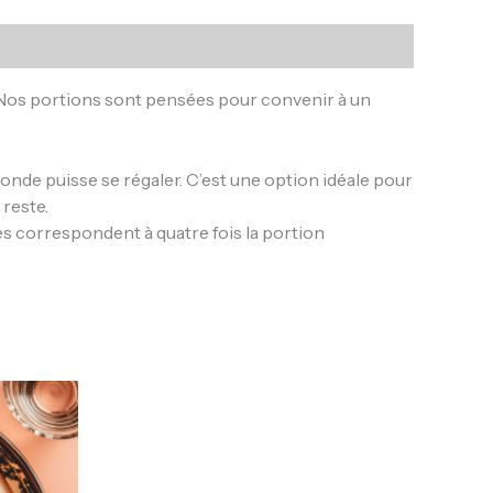
 Nos portions sont pensées pour convenir à un
onde puisse se régaler. C’est une option idéale pour
 reste.
es correspondent à quatre fois la portion
e
oduit
usieurs