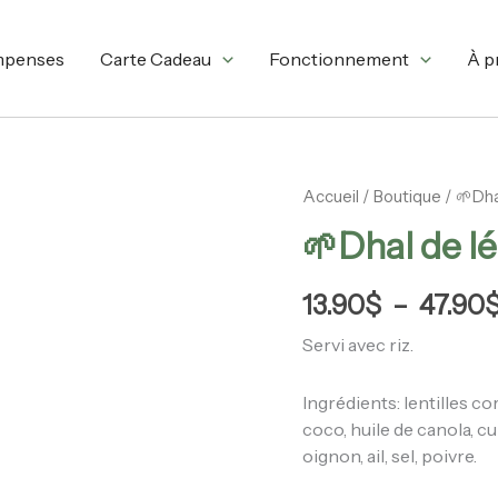
mpenses
Carte Cadeau
Fonctionnement
À p
quantité
Accueil
/
Boutique
/ 🌱Dh
de
🌱Dhal de l
🌱
Dhal
de
13.90
$
–
47.90
légumes
(végane)
Servi avec riz.
Ingrédients: lentilles co
coco, huile de canola, c
oignon, ail, sel, poivre.