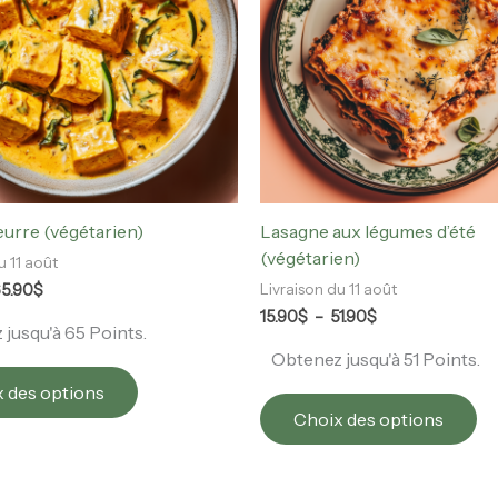
variations.
va
Les
Le
options
op
peuvent
pe
être
êt
choisies
ch
sur
su
la
la
page
pa
eurre (végétarien)
Lasagne aux légumes d’été
du
du
(végétarien)
u 11 août
produit
pr
5.90
$
Livraison du 11 août
15.90
$
–
51.90
$
jusqu'à 65 Points.
Obtenez jusqu'à 51 Points.
 des options
Choix des options