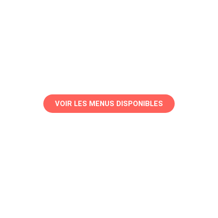
Et si vos soupers
étaient déjà
préparés cette
semaine ?
VOIR LES MENUS DISPONIBLES