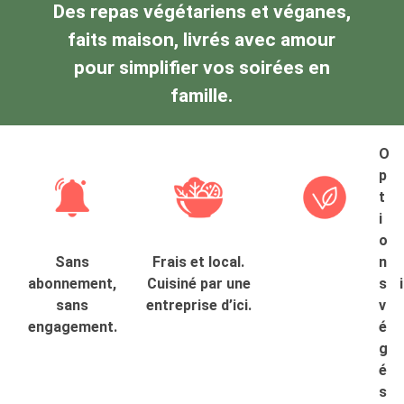
Des repas végétariens et véganes,
faits maison, livrés avec amour
pour simplifier vos soirées en
famille.
O
p
t
i
o
Sans
Frais et local.
n
abonnement,
Cuisiné par une
s
sans
entreprise d’ici.
v
engagement.
é
g
é
s