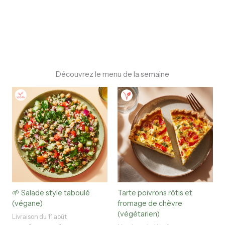
Découvrez le menu de la semaine
Plage
Ce
Ce
de
produit
produi
prix :
a
a
13.90$
plusieurs
plusieu
à
18.40$
variations.
variati
Les
Les
options
option
peuvent
peuve
être
être
choisies
choisi
🌱 Salade style taboulé
Tarte poivrons rôtis et
sur
sur
(végane)
fromage de chèvre
la
la
(végétarien)
Livraison du 11 août
page
page