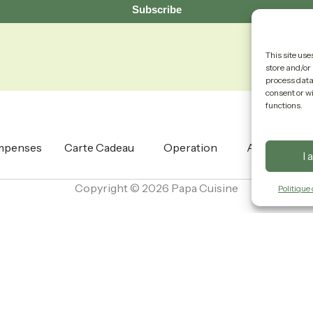
Subscribe
This site use
store and/or 
process data 
consent or w
functions.
mpenses
Carte Cadeau
Operation
About
I 
Copyright © 2026 Papa Cuisine
Politique 