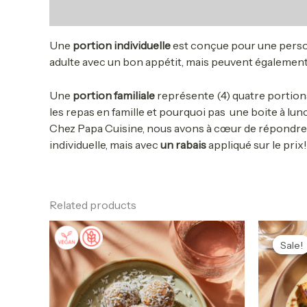
Description
Une
portion individuelle
est conçue pour une person
adulte avec un bon appétit, mais peuvent également
Une
portion familiale
représente (4) quatre portions
les repas en famille et pourquoi pas une boite à lunc
Chez Papa Cuisine, nous avons à cœur de répondre au
individuelle, mais avec
un rabais
appliqué sur le prix!
Related products
Price
This
range:
product
Sale!
Sale!
12.90$
has
through
25.90$
multiple
variants.