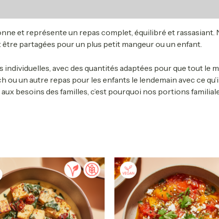
ne et représente un repas complet, équilibré et rassasiant.
 être partagées pour un plus petit mangeur ou un enfant.
 individuelles, avec des quantités adaptées pour que tout le m
h ou un autre repas pour les enfants le lendemain avec ce qu’il
x besoins des familles, c’est pourquoi nos portions familial
Price
Price
This
This
range:
range:
product
produ
15.90$
13.90$
has
has
through
through
65.90$
51.90$
multiple
multip
variants.
varian