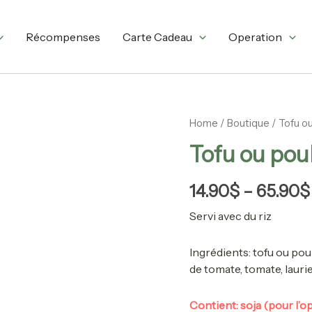
Récompenses
Carte Cadeau
Operation
Tofu
Home
/
Boutique
/ Tofu ou
ou
Tofu ou poul
poulet
à
la
14.90
$
–
65.90
$
provençale
quantity
Servi avec du riz
Ingrédients:
tofu ou pou
de tomate, tomate, laurier
Contient: soja (pour l’op