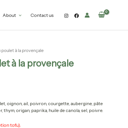
through
65.90$
About
Contact us
 poulet à la provençale
Price
et à la provençale
range:
14.90$
through
65.90$
let,
oig
non, ail, poivron, courgette, aubergine, pâte
, thym, origan, paprika, huile de canola, sel, poivre.
tion tofu).