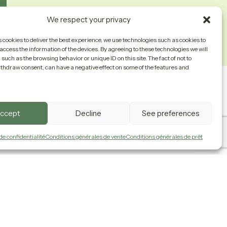
We respect your privacy
s cookies to deliver the best experience, we use technologies such as cookies to
access the information of the devices. By agreeing to these technologies we will
such as the browsing behavior or unique ID on this site. The fact of not to
ithdraw consent, can have a negative effect on some of the features and
Contact Us
Politiques
accept
Decline
See preferences
de confidentialité
Conditions générales de vente
Conditions générales de prêt