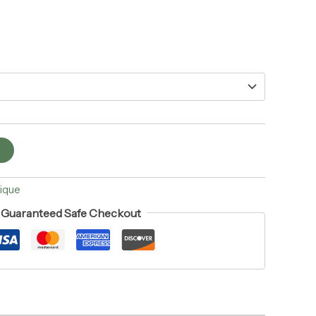
t
ique
Guaranteed Safe Checkout