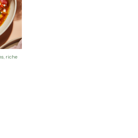
ns
n
ct
s, riche