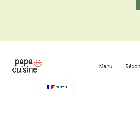
Menu
Réco
French