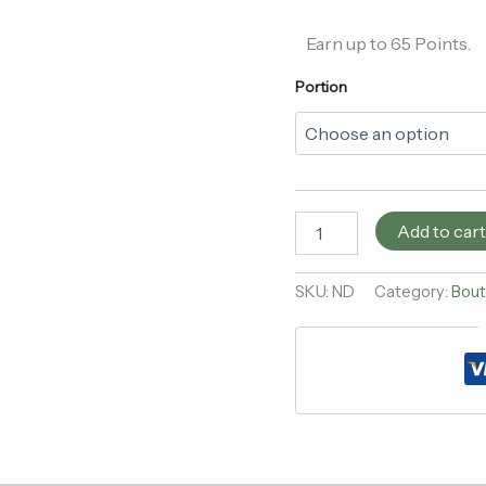
Earn up to 65 Points.
Portion
Add to car
SKU:
ND
Category:
Bout