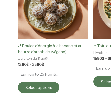
The
options
may
be
chosen
on
the
product
🌱Boules d’énergie à la banane et au
❄️ Tofu ou
page
beurre d’arachide (végane)
Livraison d
15.90
$
–
6
Livraison du 11 août
12.90
$
–
25.90
$
Earn up 
Earn up to 25 Points.
Selec
Select options