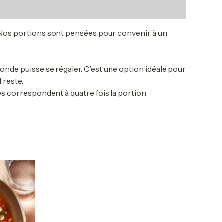
 Nos portions sont pensées pour convenir à un
onde puisse se régaler. C’est une option idéale pour
 reste.
es correspondent à quatre fois la portion
ct
le
ts.