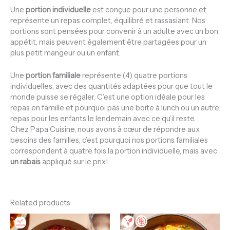
Une
portion individuelle
est conçue pour une personne et
représente un repas complet, équilibré et rassasiant. Nos
portions sont pensées pour convenir à un adulte avec un bon
appétit, mais peuvent également être partagées pour un
plus petit mangeur ou un enfant.
Une
portion familiale
représente (4) quatre portions
individuelles, avec des quantités adaptées pour que tout le
monde puisse se régaler. C’est une option idéale pour les
repas en famille et pourquoi pas une boite à lunch ou un autre
repas pour les enfants le lendemain avec ce qu’il reste.
Chez Papa Cuisine, nous avons à cœur de répondre aux
besoins des familles, c’est pourquoi nos portions familiales
correspondent à quatre fois la portion individuelle, mais avec
un rabais
appliqué sur le prix!
Related products
Price
Price
This
This
range:
range:
product
product