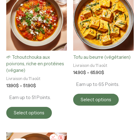
13.90$
14.90$
has
has
through
through
multiple
multiple
51.90$
65.90$
variants.
variants.
The
The
options
options
may
may
be
be
chosen
chosen
🌱 Tchoutchouka aux
Tofu au beurre (végétarien)
on
on
poivrons, riche en protéines
the
the
Livraison du 11 août
(végane)
product
product
14.90
$
–
65.90
$
page
page
Livraison du 11 août
Earn up to 65 Points.
13.90
$
–
51.90
$
Earn up to 51 Points.
Select options
Select options
Original
Current
This
price
price