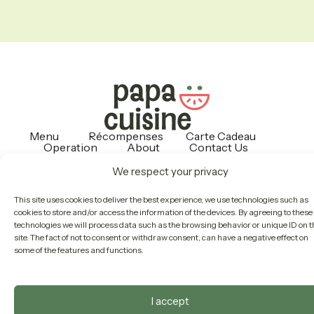
Menu
Récompenses
Carte Cadeau
Operation
About
Contact Us
Politiques
We respect your privacy
This site uses cookies to deliver the best experience, we use technologies such as
Copyright © 2026 Papa Cuisine
cookies to store and/or access the information of the devices. By agreeing to these
technologies we will process data such as the browsing behavior or unique ID on t
site. The fact of not to consent or withdraw consent, can have a negative effect on
some of the features and functions.
I accept