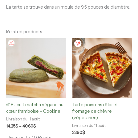
La tarte se trouve dans un moule de 9,5 pouces de diamètre.
Related products
Price
This
This
range:
product
product
14.25$
has
has
through
multiple
multiple
40.60$
variants.
variants.
The
The
options
options
may
may
be
be
chosen
chosen
🌱Biscuit matcha végane au
Tarte poivrons rôtis et
on
on
cœur framboise – Cookine
fromage de chèvre
the
the
(végétarien)
product
product
Livraison du 11 août
page
page
Livraison du 11 août
14.25
$
–
40.60
$
23.90
$
Earn up to 40 Points.