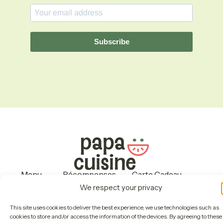
Subscribe
Menu
Récompenses
Carte Cadeau
Operation
About
Contact Us
We respect your privacy
Politiques
This site uses cookies to deliver the best experience, we use technologies such as
cookies to store and/or access the information of the devices. By agreeing to these
Copyright © 2026 Papa Cuisine