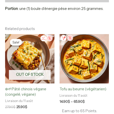
Portion
: une (1) boule d’énergie pèse environ 25 grammes.
Related products
Original
Current
Price
This
This
price
price
range:
product
product
Sale!
Sale!
was:
is:
14.90$
has
has
27.90$.
25.90$.
through
multiple
multiple
65.90$
variants.
variants.
The
The
options
options
may
may
OUT OF STOCK
be
be
chosen
chosen
❄️🌱Pâté chinois végane
Tofu au beurre (végétarien)
on
on
(congelé, végane)
the
the
Livraison du 11 août
product
product
Livraison du 11 août
14.90
$
–
65.90
$
page
page
27.90
$
25.90
$
Earn up to 65 Points.