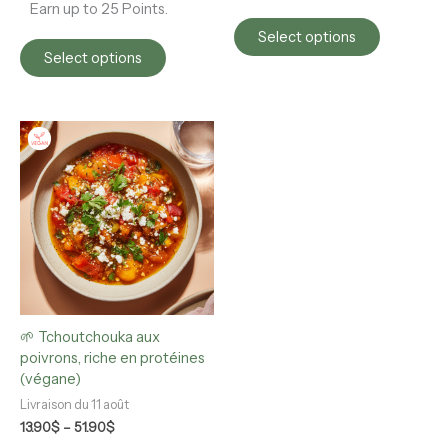
Earn up to 25 Points.
Select options
Select options
Price
This
range:
product
13.90$
has
through
multiple
51.90$
variants.
The
options
may
be
chosen
🌱 Tchoutchouka aux
on
poivrons, riche en protéines
the
(végane)
product
page
Livraison du 11 août
13.90
$
–
51.90
$